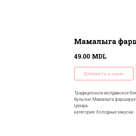
Мамалыга фар
MDL
49.00
Добавить в заказ
Традиционное молдавское блю
бульоне. Мамалыга фаршируе
Цезарь
категория: Холодные закуски