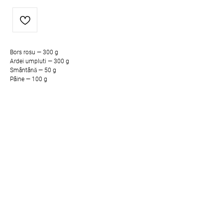
Bors rosu — 300 g
Ardei umpluti — 300 g
Smântână — 50 g
Pâine — 100 g